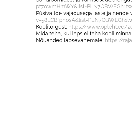
pt70wmHmWY&list=PLN7QBWEGh1tw
Püsiva toe vajadusega laste ja nende
v=58LCBfph0sA&list=PLN7QBWEGh1
Koolitõrgest:
https://www.opleht.ee/2
Mida teha, kui laps ei taha kooli minna
Nõuanded lapsevanemale:
https://ra