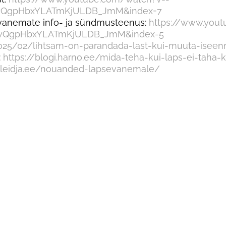
QgpHbxYLATmKjULDB_JmM&index=7
 vanemate info- ja sündmusteenus:
https://www.you
twQgpHbxYLATmKjULDB_JmM&index=5
025/02/lihtsam-on-parandada-last-kui-muuta-iseen
:
https://blogi.harno.ee/mida-teha-kui-laps-ei-taha-
jaleidja.ee/nouanded-lapsevanemale/