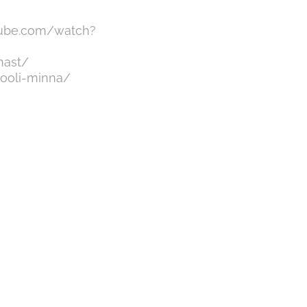
tube.com/watch?
nast/
kooli-minna/