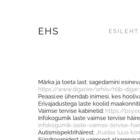
EHS
ESILEHT
Märka ja toeta last: sagedamini esineva
https://www.digar.ee/arhiiv/nlib-digar
Peaasi.ee ühendab inimesi, kes hooliv
Erivajadustega laste koolid maakonniti
Vaimse tervise kabinetid:
https://psy.
Infokogumik laste vaimse tervise häire
infokogumik-laste-vaimse-tervise-hair
Autismispektrihäirest:
„Kuidas luua kon
Sündroomidest ja vaimsest alaarengus