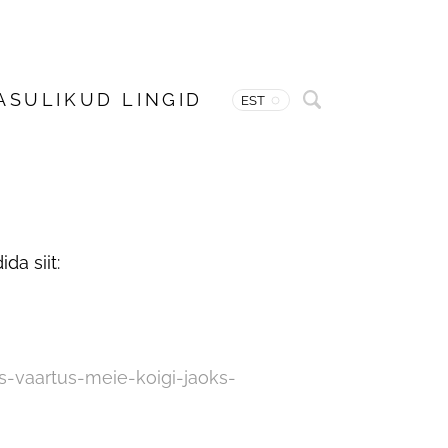
ASULIKUD LINGID
EST
da siit:
s-vaartus-meie-koigi-jaoks-