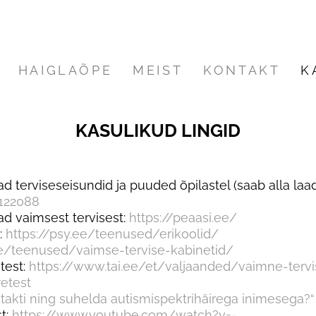
HAIGLAÕPE
MEIST
KONTAKT
K
KASULIKUD LINGID
d terviseseisundid ja puuded õpilastel (saab alla laadi
:122088
ad vaimsest tervisest:
https://peaasi.ee/
:
https://psy.ee/teenused/erikoolid/
ee/teenused/vaimse-tervise-kabinetid/
test:
https://www.tai.ee/et/valjaanded/vaimne-tervi
etest
takti ning suhelda autismispektrihäirega inimesega?“
t:
https://www.youtube.com/watch?v=-